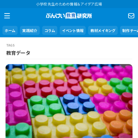
小学校先生のための情報＆アイデア広場
ホーム
実践紹介
コラム
イベント情報
教材メイキング
制作チー
教育データ