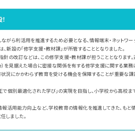
設！
しながら利活用を推進するため必要となる、情報端末・ネットワー
、新設の「修学支援・教材課」が所管することとなりました。
指針の改訂などは、この修学支援・教材課が担うこととなります
wn Device）を見据えた場合に密接な関係を有する修学支援に関する
済状況にかかわらず教育を受ける機会を保障することが重要な課
公正で個別最適化された学び」の実現を目指し、小学校から高校
、情報活用能力向上など、学校教育の情報化を推進してきた、もと
任しました。