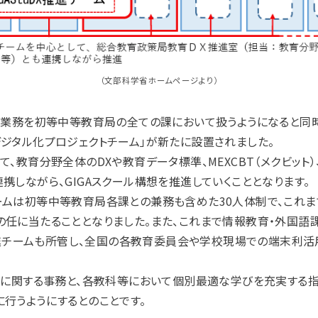
（文部科学省ホームページより）
わる業務を初等中等教育局の全ての課において扱うようになると同
ジタル化プロジェクトチーム」が新たに設置されました。
て、教育分野全体のDXや教育データ標準、MEXCBT（メクビット
携しながら、GIGAスクール構想を推進していくこととなります。
ームは初等中等教育局各課との兼務も含めた30人体制で、これ
任に当たることとなりました。また、これまで情報教育・外国語課
）推進チームも所管し、全国の各教育委員会や学校現場での端末利
推進に関する事務と、各教科等において個別最適な学びを充実する
行うようにするとのことです。