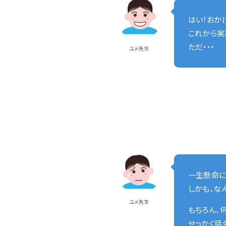
はい！おか
これから実
ただ・・・
ユメ先生
一生懸命に
しかも、な
ユメ先生
もちろん、
せっかく話