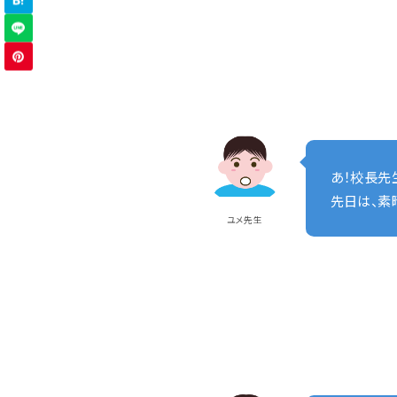
あ！校長先
先日は、素
ユメ先生