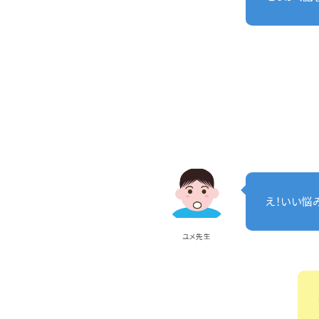
え！いい悩
ユメ先生