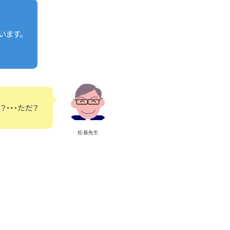
います。
？・・・ただ？
校長先生