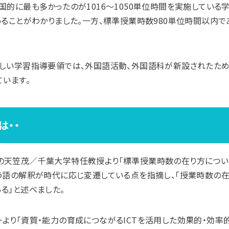
的に最も多かったのが1016〜1050単位時間を実施している学校（
いることがわかりました。一方、標準授業時数980単位時間以内
しい学習指導要領では、外国語活動、外国語科が新設されたため、５
ています。
は・・
の天笠茂／千葉大学特任教授より「標準授業時数の在り方につい
う語の解釈が時代に応じ変遷している点を指摘し、「授業時数の
る」と述べました。
より「資質・能力の育成につながるICTを活用した効果的・効率